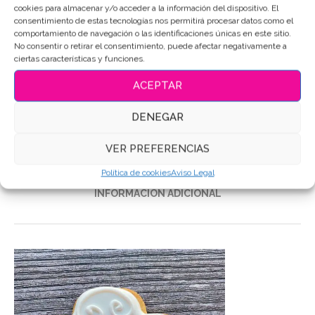
cookies para almacenar y/o acceder a la información del dispositivo. El
consentimiento de estas tecnologías nos permitirá procesar datos como el
comportamiento de navegación o las identificaciones únicas en este sitio.
SKU:
4774
No consentir o retirar el consentimiento, puede afectar negativamente a
Categorías:
Bautizo - Nacimiento
,
Clima
ciertas características y funciones.
Etiquetas:
Galletas de mantequilla
,
Galletas Decoradas
,
ACEPTAR
Galletas personalizadas
DENEGAR
Compartir
VER PREFERENCIAS
DESCRIPCIÓN
Política de cookies
Aviso Legal
INFORMACIÓN ADICIONAL