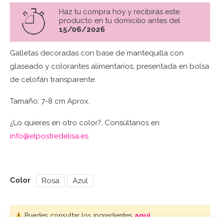
Haz tu compra hoy y recibirás este
producto en tu domicilio antes del
15/06/2026
Galletas decoradas con base de mantequilla con
glaseado y colorantes alimentarios, presentada en bolsa
de celofán transparente.
Tamaño: 7-8 cm Aprox.
¿Lo quieres en otro color?, Consúltanos en
info@elpostredelisa.es
Color
Rosa
Azul
Puedes consultar los ingredientes
aquí
.