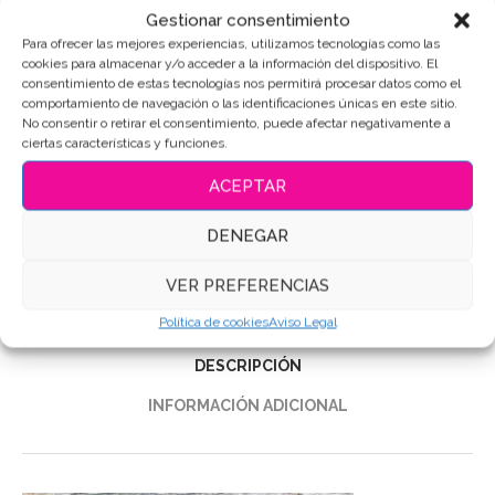
Gestionar consentimiento
Para ofrecer las mejores experiencias, utilizamos tecnologías como las
AÑADIR AL CARRITO
cookies para almacenar y/o acceder a la información del dispositivo. El
consentimiento de estas tecnologías nos permitirá procesar datos como el
comportamiento de navegación o las identificaciones únicas en este sitio.
No consentir o retirar el consentimiento, puede afectar negativamente a
ciertas características y funciones.
SKU:
3481
ACEPTAR
Categoría:
Bautizo - Nacimiento
Etiquetas:
Galletas Babyshower
,
Galletas Bautizo
,
Galletas de
DENEGAR
mantequilla
,
Galletas Decoradas
,
Galletas personalizadas
VER PREFERENCIAS
Compartir
Política de cookies
Aviso Legal
DESCRIPCIÓN
INFORMACIÓN ADICIONAL