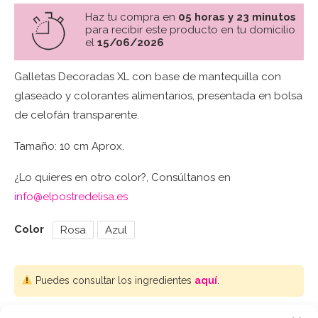
Haz tu compra en
05 horas y 23 minutos
para recibir este producto en tu domicilio
el
15/06/2026
Galletas Decoradas XL con base de mantequilla con
glaseado y colorantes alimentarios, presentada en bolsa
de celofán transparente.
Tamaño: 10 cm Aprox.
¿Lo quieres en otro color?, Consúltanos en
info@elpostredelisa.es
Color
Rosa
Azul
Puedes consultar los ingredientes
aquí
.