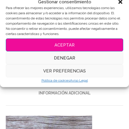
AÑADIR AL CARRITO
Gestionar consentimiento
Para ofrecer las mejores experiencias, utilizamos tecnologías como las
cookies para almacenar y/o acceder a la información del dispositivo. El
consentimiento de estas tecnologías nos permitirá procesar datos como el
comportamiento de navegación o las identificaciones únicas en este sitio.
No consentir o retirar el consentimiento, puede afectar negativamente a
SKU:
4759
ciertas características y funciones.
Categoría:
Bautizo - Nacimiento
ACEPTAR
Etiquetas:
Galletas de mantequilla
,
Galletas Decoradas
,
Galletas personalizadas
DENEGAR
Compartir
VER PREFERENCIAS
Política de cookies
Aviso Legal
DESCRIPCIÓN
INFORMACIÓN ADICIONAL