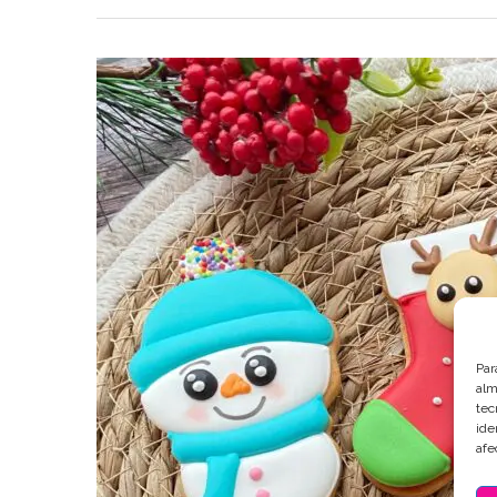
Par
alm
tec
ide
afe