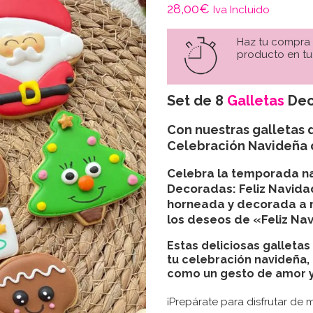
28,00
€
Iva Incluido
Haz tu compra
producto en tu
Set de 8
Galletas
Dec
Con nuestras galletas 
Celebración Navideña c
Celebra la temporada na
Decoradas: Feliz Navid
horneada y decorada a 
los deseos de «Feliz Na
Estas deliciosas galletas
tu celebración navideña,
como un gesto de amor y
¡Prepárate para disfrutar de