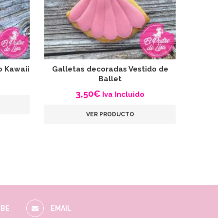
o Kawaii
Galletas decoradas Vestido de
Gall
Ballet
3,50
€
Iva Incluido
VER PRODUCTO
BE
EMAIL