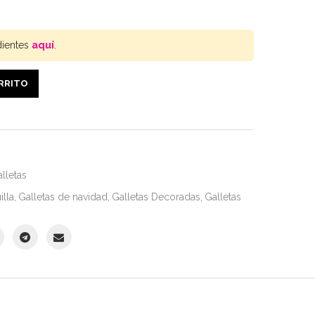
dientes
aquí
.
ARRITO
lletas
illa
,
Galletas de navidad
,
Galletas Decoradas
,
Galletas