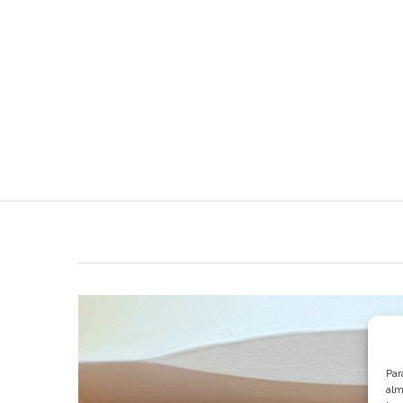
Par
alm