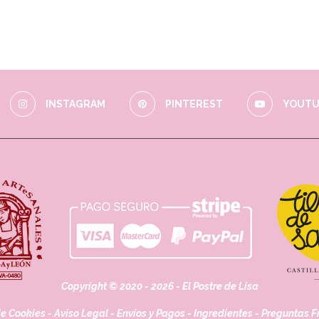
INSTAGRAM
PINTEREST
YOUTU
Copyright © 2020 - 2026 - El Postre de Lisa
de Cookies
-
Aviso Legal
-
Envíos y Pagos
-
Ingredientes
-
Preguntas F