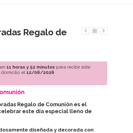
radas Regalo de
 en
11 horas y 52 minutos
para recibir este
 domicilio el
12/06/2026
omunión
oradas Regalo de Comunión es el
celebrar este día especial lleno de
dosamente diseñada y decorada con