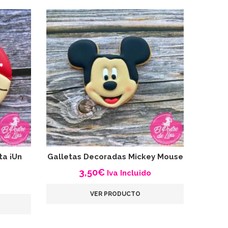
ta ¡Un
Galletas Decoradas Mickey Mouse
Gall
3,50
€
Iva Incluido
VER PRODUCTO