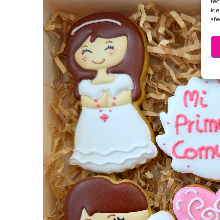
tec
ide
afe