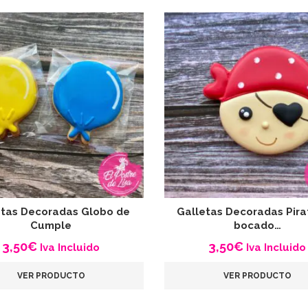
etas Decoradas Globo de
Galletas Decoradas Pira
Cumple
bocado…
3,50
€
3,50
€
Iva Incluido
Iva Incluido
VER PRODUCTO
VER PRODUCTO