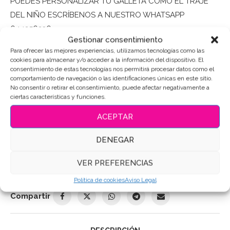
PUEDES PERSONALIZAR TU GALLETA COMO EL TRAJE
DEL NIÑO ESCRÍBENOS A NUESTRO WHATSAPP
644256236
Gestionar consentimiento
Para ofrecer las mejores experiencias, utilizamos tecnologías como las
Puedes consultar los ingredientes
aquí
.
cookies para almacenar y/o acceder a la información del dispositivo. El
consentimiento de estas tecnologías nos permitirá procesar datos como el
comportamiento de navegación o las identificaciones únicas en este sitio.
AÑADIR AL CARRITO
No consentir o retirar el consentimiento, puede afectar negativamente a
ciertas características y funciones.
ACEPTAR
SKU:
3994
DENEGAR
Categoría:
Primera Comunión
VER PREFERENCIAS
Etiquetas:
Galletas Comunión
,
Galletas de mantequilla
,
Galletas Decoradas
,
Galletas personalizadas
Política de cookies
Aviso Legal
Compartir