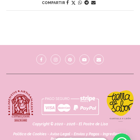
COMPARTIR
Copyright © 2020 - 2026 - El Postre de Lisa
Política de Cookies
-
Aviso Legal
-
Envíos y Pagos
-
Ingredientes
-
Preguntas Frecuentes