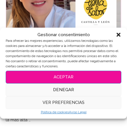
Gestionar consentimiento
Para ofrecer las mejores experiencias, utilizamos tecnologías como las
cookies para almacenar y/o acceder a la información del dispositivo. El
consentimiento de estas tecnologías nos permitirá procesar datos como el
comportamiento de navegación o las identificaciones únicas en este sitio.
No consentir o retirar el consentimiento, puede afectar negativamente a
Blog
ciertas características y funciones.
EL POSTRE DE LISA ES TIERRA DE SABOR
ACEPTAR
by
Lisa
26/03/2025
DENEGAR
Contenido del PostTierra de Sabor Un Sello de Calidad
VER PREFERENCIAS
Artesanal que Marca la DiferenciaEl Postre de Lisa es
Tierra de Sabor y nos enorgullece ofrecer productos de
Política de cookies
Aviso Legal
la más alta …