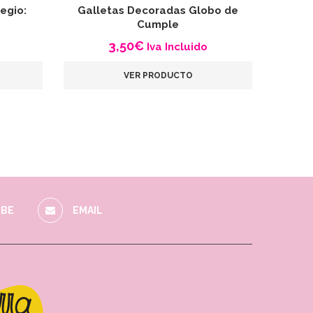
egio:
Galletas Decoradas Globo de
Gall
Cumple
3,50
€
Iva Incluido
VER PRODUCTO
BE
EMAIL