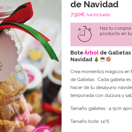
de Navidad
7,90
€
Iva Incluido
Haz tu compra
producto en tu
Bote
Árbol
de Galletas
Navidad
Crea momentos mágicos en N
de Galletas . Cada galleta e
hacer de tu desayuno navide
temporada con dulzura y sa
Tamaño galletas : 4-5cm ap
Tamaño bote: 14*6