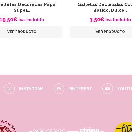
Galletas Decoradas Papá
Galletas Decoradas Col
Súper…
Batido, Dulce…
19,50
€
3,50
€
Iva Incluido
Iva Incluido
VER PRODUCTO
VER PRODUCTO
INSTAGRAM
PINTEREST
YOUTU