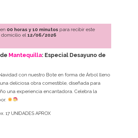
 en
00 horas y 10 minutos
para recibir este
 domicilio el
12/06/2026
 de
Mantequilla
: Especial Desayuno de
avidad con nuestro Bote en forma de Árbol lleno
s una deliciosa obra comestible, diseñada para
ño una experiencia encantadora. Celebra la
bor.
rox. 17 UNIDADES APROX