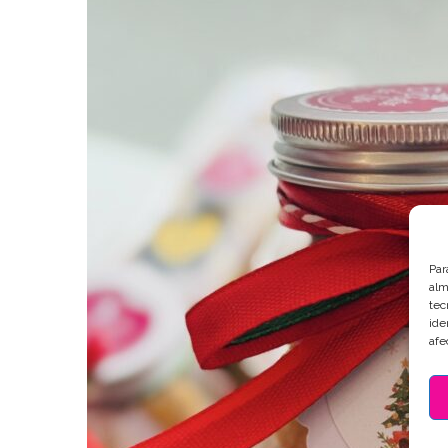
Par
alm
tec
ide
afe