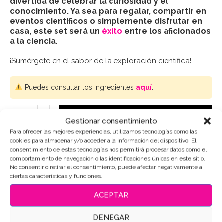
divertida de celebrar la curiosidad y el
conocimiento. Ya sea para regalar, compartir en
eventos científicos o simplemente disfrutar en
casa, este set será un
éxito
entre los aficionados
a la ciencia.
¡Sumérgete en el sabor de la exploración científica!
Puedes consultar los ingredientes
aquí
.
AÑADIR AL CARRITO
Gestionar consentimiento
Para ofrecer las mejores experiencias, utilizamos tecnologías como las
cookies para almacenar y/o acceder a la información del dispositivo. El
consentimiento de estas tecnologías nos permitirá procesar datos como el
comportamiento de navegación o las identificaciones únicas en este sitio.
SKU:
12625
No consentir o retirar el consentimiento, puede afectar negativamente a
ciertas características y funciones.
Categoría:
Profesiones
Etiquetas:
#Ciencia
,
#Científico
,
#Exploración
,
ACEPTAR
#galletasdecoradas
,
#GalletasDeMantequilla
,
#HechoEnEspaña
,
#RegaloCientífico
,
#WooCommerceEspaña
DENEGAR