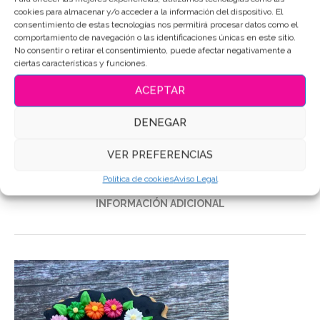
cookies para almacenar y/o acceder a la información del dispositivo. El
consentimiento de estas tecnologías nos permitirá procesar datos como el
comportamiento de navegación o las identificaciones únicas en este sitio.
SKU:
3964
No consentir o retirar el consentimiento, puede afectar negativamente a
ciertas características y funciones.
Categoría:
Personajes-Dibujos
Etiquetas:
Galletas de mantequilla
,
Galletas Decoradas
,
ACEPTAR
Galletas decoradas frida khalo
,
Galletas personalizadas
DENEGAR
Compartir
VER PREFERENCIAS
DESCRIPCIÓN
Política de cookies
Aviso Legal
INFORMACIÓN ADICIONAL