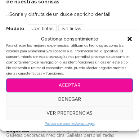
de nuestras sonrisas
. ¡Sonríe y disfruta de un dulce capricho dental!
Modelo
Con tiritas
Sin tiritas
Gestionar consentimiento
Ánimo
Contento
Triste
Para ofrecer las mejores experiencias, utilizamos tecnologías como las
cookies para almacenar y/o acceder a la información del dispositivo. El
consentimiento de estas tecnologías nos permitirá procesar datos como el
comportamiento de navegación o las identificaciones únicas en este sitio.
Puedes consultar los ingredientes
aquí
.
No consentir o retirar el consentimiento, puede afectar negativamente a
ciertas características y funciones.
AÑADIR AL CARRITO
ACEPTAR
DENEGAR
SKU:
11014
VER PREFERENCIAS
Categoría:
Profesiones
Política de cookies
Aviso Legal
Etiquetas:
Galletas de mantequilla
,
Galletas Decoradas
,
Galletas decoradas medicina
,
Galletas personalizadas