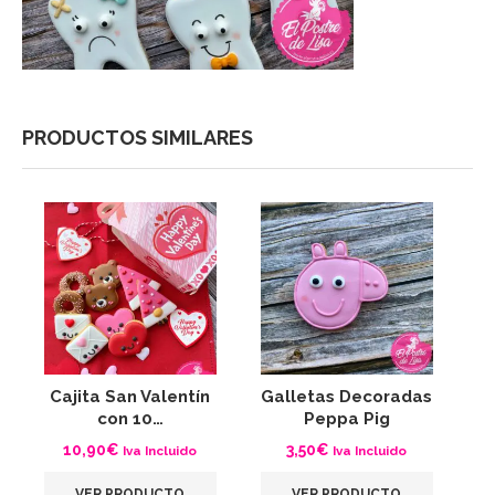
PRODUCTOS SIMILARES
Cajita San Valentín
Galletas Decoradas
G
con 10…
Peppa Pig
10,90
€
3,50
€
Iva Incluido
Iva Incluido
VER PRODUCTO
VER PRODUCTO