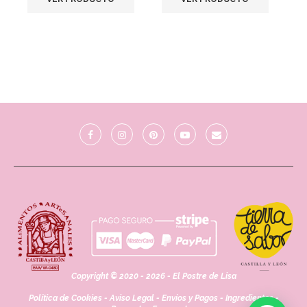
Copyright © 2020 - 2026 - El Postre de Lisa
Política de Cookies
-
Aviso Legal
-
Envíos y Pagos
-
Ingredientes
-