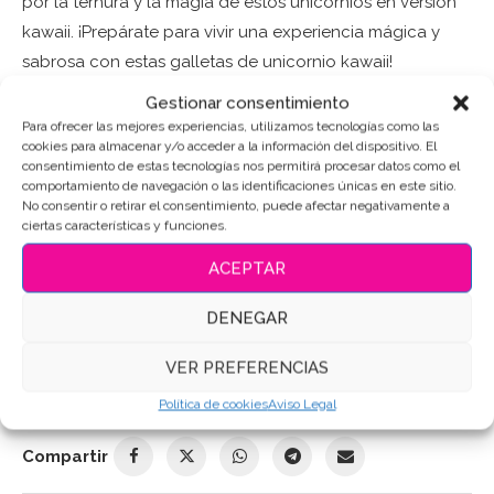
por la ternura y la magia de estos unicornios en versión
kawaii. ¡Prepárate para vivir una experiencia mágica y
sabrosa con estas galletas de unicornio kawaii!
Gestionar consentimiento
Puedes consultar los ingredientes
aquí
.
Para ofrecer las mejores experiencias, utilizamos tecnologías como las
cookies para almacenar y/o acceder a la información del dispositivo. El
consentimiento de estas tecnologías nos permitirá procesar datos como el
AÑADIR AL CARRITO
comportamiento de navegación o las identificaciones únicas en este sitio.
No consentir o retirar el consentimiento, puede afectar negativamente a
ciertas características y funciones.
ACEPTAR
SKU:
10835
DENEGAR
Categoría:
Mundo de Fantasía
Etiquetas:
#GalletaEmotiva
,
#GalletasAdorables
,
VER PREFERENCIAS
#galletasdecoradas
,
#MagiaYDulzura
,
#UnicornioKawaii
,
Galletas de mantequilla
,
Galletas de ponys
,
Galletas
Política de cookies
Aviso Legal
Decoradas
,
Galletas personalizadas
Compartir