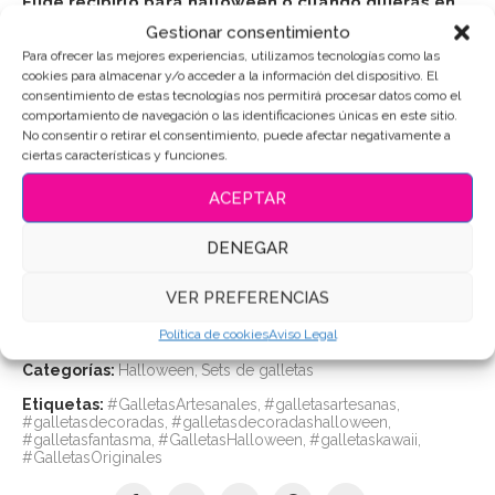
Elige recibirlo para halloween o cuando quieras en
el calendario!!
Gestionar consentimiento
Para ofrecer las mejores experiencias, utilizamos tecnologías como las
Precio final
: 7,90 €
cookies para almacenar y/o acceder a la información del dispositivo. El
consentimiento de estas tecnologías nos permitirá procesar datos como el
comportamiento de navegación o las identificaciones únicas en este sitio.
No consentir o retirar el consentimiento, puede afectar negativamente a
ciertas características y funciones.
Puedes consultar los ingredientes
aquí
.
ACEPTAR
AÑADIR AL CARRITO
DENEGAR
VER PREFERENCIAS
Política de cookies
Aviso Legal
SKU:
17823
Categorías:
Halloween
,
Sets de galletas
Etiquetas:
#GalletasArtesanales
,
#galletasartesanas
,
#galletasdecoradas
,
#galletasdecoradashalloween
,
#galletasfantasma
,
#GalletasHalloween
,
#galletaskawaii
,
#GalletasOriginales