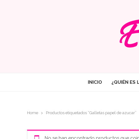
INICIO
¿QUIÉN ES 
Home
Productos etiquetados “Galletas papel de azucar”
No se han encontrado productos que coin