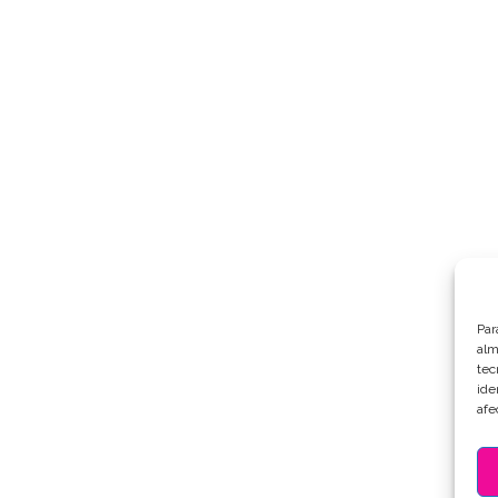
Par
alm
tec
ide
afe