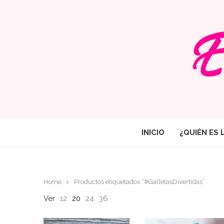
INICIO
¿QUIÉN ES 
Home
Productos etiquetados “#GalletasDivertidas”
Ver
12
20
24
36