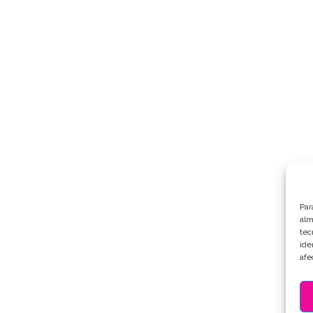
Par
alm
tec
ide
afe