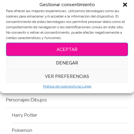
Gestionar consentimiento
Letra-Número
Para ofrecer las mejores experiencias, utilizamos tecnologías como las
cookies para almacenar y/o acceder a la información del dispositivo. El
consentimiento de estas tecnologías nos permitirá procesar datos como el
Lisa©
comportamiento de navegación o las identificaciones únicas en este sitio.
No consentir o retirar el consentimiento, puede afectar negativamente a
ciertas características y funciones.
Mundo de Fantasía
ACEPTAR
Música
DENEGAR
Navidad
VER PREFERENCIAS
Pascua / S. Santa
Política de cookies
Aviso Legal
Personajes-Dibujos
Harry Potter
Pokemon