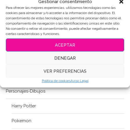
Gestionar consentimiento
Letra-Número
Para ofrecer las mejores experiencias, utilizamos tecnologías como las
cookies para almacenar y/o acceder a la información del dispositivo. El
Lisa©
consentimiento de estas tecnologías nos permitirá procesar datos como el
comportamiento de navegación o las identificaciones únicas en este sitio.
No consentir o retirar el consentimiento, puede afectar negativamente a
Mundo de Fantasía
ciertas características y funciones.
ACEPTAR
Música
DENEGAR
Navidad
VER PREFERENCIAS
Pascua / S. Santa
Política de cookies
Aviso Legal
Personajes-Dibujos
Harry Potter
Pokemon