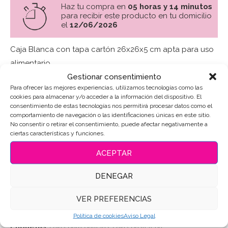
Haz tu compra en
05 horas y 14 minutos
para recibir este producto en tu domicilio
el
12/06/2026
Caja Blanca con tapa cartón 26x26x5 cm apta para uso
alimentario
Gestionar consentimiento
Color Blanco
Para ofrecer las mejores experiencias, utilizamos tecnologías como las
cookies para almacenar y/o acceder a la información del dispositivo. El
consentimiento de estas tecnologías nos permitirá procesar datos como el
Material Cartón
comportamiento de navegación o las identificaciones únicas en este sitio.
No consentir o retirar el consentimiento, puede afectar negativamente a
Tamaño 26x26x5 cm
ciertas características y funciones.
ACEPTAR
Sin existencias
DENEGAR
SKU:
11798
VER PREFERENCIAS
Categoría:
Embalaje para galletas
Política de cookies
Aviso Legal
Etiquetas:
cajas para galletas
,
cajas pastelería