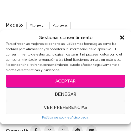
Modelo
Abuelo
Abuela
Gestionar consentimiento
Para ofrecer las mejores experiencias, utilizamos tecnologías como las
Puedes consultar los ingredientes
aquí
.
cookies para almacenar y/o acceder a la información del dispositivo. El
consentimiento de estas tecnologías nos permitirá procesar datos como el
comportamiento de navegación o las identificaciones únicas en este sitio.
AÑADIR AL CARRITO
No consentir o retirar el consentimiento, puede afectar negativamente a
ciertas características y funciones.
ACEPTAR
SKU:
10567
DENEGAR
Categoría:
Abuelos
VER PREFERENCIAS
Etiquetas:
#Abuelitos
,
#DulcesDeHomenaje
,
#GalletaEmotiva
,
#galletasdecoradas
,
#MomentosEspeciales
,
Galletas de
Política de cookies
Aviso Legal
mantequilla
,
Galletas Decoradas
,
Galletas personalizadas
Compartir