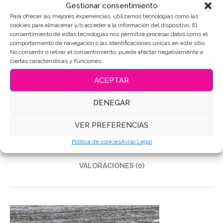
Gestionar consentimiento
Para ofrecer las mejores experiencias, utilizamos tecnologías como las
SKU:
5420
cookies para almacenar y/o acceder a la información del dispositivo. El
consentimiento de estas tecnologías nos permitirá procesar datos como el
Categoría:
Costura
comportamiento de navegación o las identificaciones únicas en este sitio.
Etiquetas:
#Alfiler
,
#DiseñoDeGalletas
,
#DulcesCreativos
,
No consentir o retirar el consentimiento, puede afectar negativamente a
#FiestaCreativa
,
#RegalosOriginales
,
#TiendaOnlineGalletas
,
ciertas características y funciones.
Galletas de mantequilla
,
Galletas Decoradas
,
Galletas
personalizadas
ACEPTAR
Compartir
DENEGAR
VER PREFERENCIAS
DESCRIPCIÓN
Política de cookies
Aviso Legal
INFORMACIÓN ADICIONAL
VALORACIONES (0)