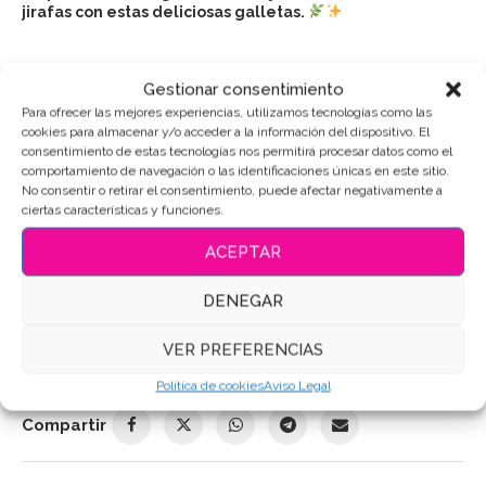
jirafas con estas deliciosas galletas.
Gestionar consentimiento
Puedes consultar los ingredientes
aquí
.
Para ofrecer las mejores experiencias, utilizamos tecnologías como las
cookies para almacenar y/o acceder a la información del dispositivo. El
consentimiento de estas tecnologías nos permitirá procesar datos como el
AÑADIR AL CARRITO
comportamiento de navegación o las identificaciones únicas en este sitio.
No consentir o retirar el consentimiento, puede afectar negativamente a
ciertas características y funciones.
ACEPTAR
SKU:
4018
DENEGAR
Categoría:
Animales
Etiquetas:
Galletas de animales
,
Galletas de mantequilla
,
VER PREFERENCIAS
Galletas Decoradas
,
Galletas decoradas jirafa
,
Galletas
personalizadas
Política de cookies
Aviso Legal
Compartir