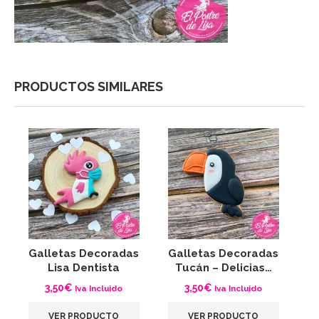
PRODUCTOS SIMILARES
Galletas Decoradas
Galletas Decoradas
G
Lisa Dentista
Tucán – Delicias…
3,50
€
3,50
€
Iva Incluido
Iva Incluido
VER PRODUCTO
VER PRODUCTO