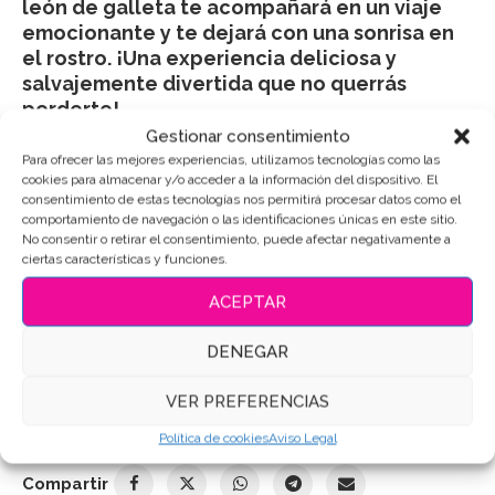
león de galleta te acompañará en un viaje
emocionante y te dejará con una sonrisa en
el rostro. ¡Una experiencia deliciosa y
salvajemente divertida que no querrás
perderte!
Gestionar consentimiento
Para ofrecer las mejores experiencias, utilizamos tecnologías como las
Puedes consultar los ingredientes
aquí
.
cookies para almacenar y/o acceder a la información del dispositivo. El
consentimiento de estas tecnologías nos permitirá procesar datos como el
comportamiento de navegación o las identificaciones únicas en este sitio.
AÑADIR AL CARRITO
No consentir o retirar el consentimiento, puede afectar negativamente a
ciertas características y funciones.
ACEPTAR
SKU:
5511
DENEGAR
Categoría:
Animales
VER PREFERENCIAS
Etiquetas:
Galletas de mantequilla
,
Galletas Decoradas
,
Galletas decoradas animales
,
Galletas león
,
Galletas
personalizadas
Política de cookies
Aviso Legal
Compartir