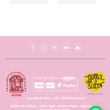
Copyright © 2020 - 2026 - El Postre de Lisa
Política de Cookies
-
Aviso Legal
-
Envíos y Pagos
-
Ingredientes
-
Preguntas Frecuentes