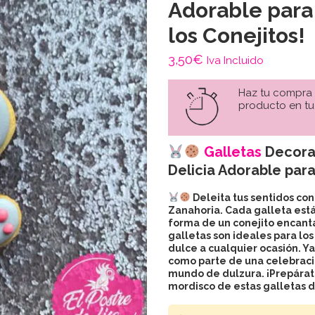
Adorable para
los Conejitos!
3,50
€
Iva Incluido
Haz tu compra
producto en tu
Galletas
Decor
Delicia Adorable para
Deleita tus sentidos con
Zanahoria. Cada galleta es
forma de un conejito encanta
galletas son ideales para lo
dulce a cualquier ocasión. Ya
como parte de una celebració
mundo de dulzura. ¡Prepárate
mordisco de estas galletas d