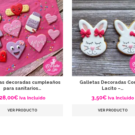
as decoradas cumpleaños
Galletas Decoradas Co
para sanitarios…
Lacito –…
28,00
€
3,50
€
Iva Incluido
Iva Incluido
VER PRODUCTO
VER PRODUCTO