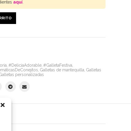
dientes
aquí
.
ARRITO
oria
,
#DeliciaAdorable
,
#GalletaFestiva
,
emáticasDeConejitos
,
Galletas de mantequilla
,
Galletas
Galletas personalizadas
S (0)