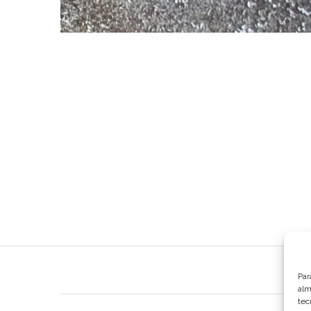
DESC
Par
alm
tec