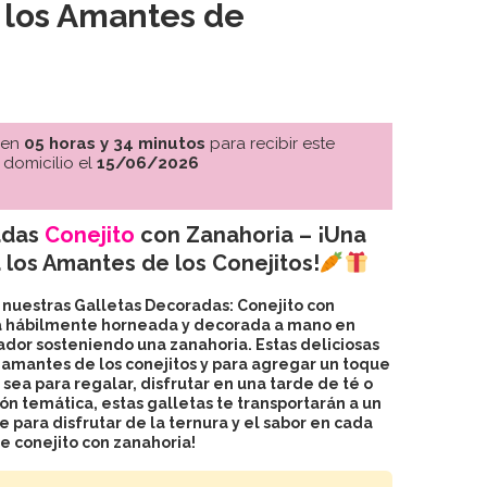
 los Amantes de
 en
05 horas y 34 minutos
para recibir este
 domicilio el
15/06/2026
adas
Conejito
con Zanahoria – ¡Una
 los Amantes de los Conejitos!
 nuestras Galletas Decoradas: Conejito con
tá hábilmente horneada y decorada a mano en
dor sosteniendo una zanahoria. Estas deliciosas
s amantes de los conejitos y para agregar un toque
 sea para regalar, disfrutar en una tarde de té o
n temática, estas galletas te transportarán a un
 para disfrutar de la ternura y el sabor en cada
e conejito con zanahoria!