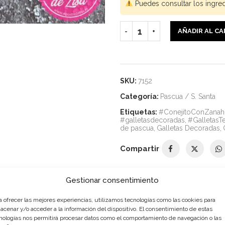
Puedes consultar los ingre
AÑADIR AL C
SKU:
7152
Categoría:
Pascua / S. Santa
Etiquetas:
#ConejitoConZanah
#galletasdecoradas
,
#GalletasT
de pascua
,
Galletas Decoradas
,
Compartir
Gestionar consentimiento
RIPCIÓN
INFORMACIÓN ADICIONAL
VALORACIONE
a ofrecer las mejores experiencias, utilizamos tecnologías como las cookies para
acenar y/o acceder a la información del dispositivo. El consentimiento de estas
nologías nos permitirá procesar datos como el comportamiento de navegación o las