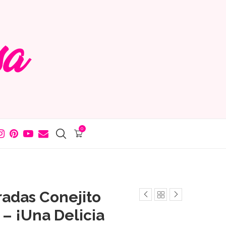
0
radas Conejito
– ¡Una Delicia