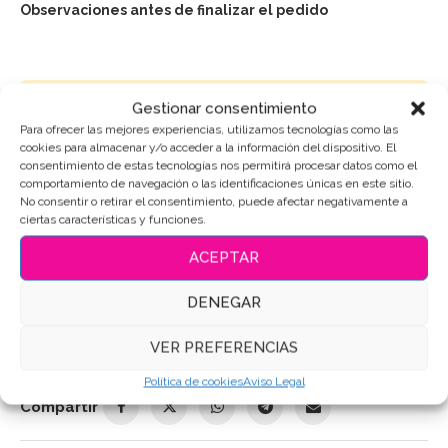
Observaciones antes de finalizar el pedido
Puedes consultar los ingredientes
aquí
.
Gestionar consentimiento
Para ofrecer las mejores experiencias, utilizamos tecnologías como las
cookies para almacenar y/o acceder a la información del dispositivo. El
AÑADIR AL CARRITO
consentimiento de estas tecnologías nos permitirá procesar datos como el
comportamiento de navegación o las identificaciones únicas en este sitio.
No consentir o retirar el consentimiento, puede afectar negativamente a
ciertas características y funciones.
SKU:
5844
ACEPTAR
Categoría:
Abuelos
DENEGAR
Etiquetas:
#AmorYGratitud
,
#CorazónAbuelos
,
#GalletaEmotiva
,
#galletasdecoradas
,
#RegaloParaAbuelos
,
VER PREFERENCIAS
galletas abuelos
,
Galletas de mantequilla
,
Galletas Decoradas
,
Galletas personalizadas
Política de cookies
Aviso Legal
Compartir