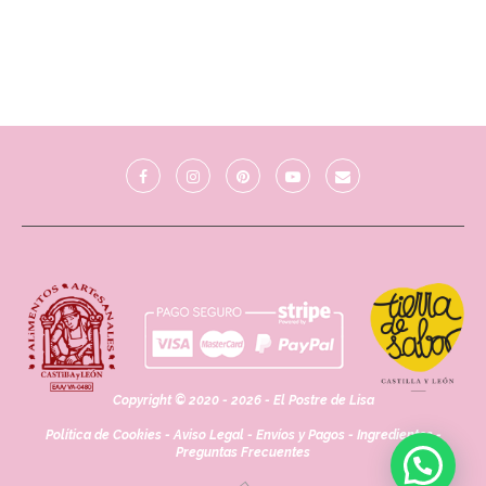
Copyright © 2020 - 2026 - El Postre de Lisa
Política de Cookies
-
Aviso Legal
-
Envíos y Pagos
-
Ingredientes
-
Preguntas Frecuentes