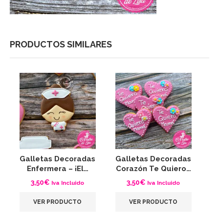
PRODUCTOS SIMILARES
Galletas Decoradas
Galletas Decoradas
G
Enfermera – ¡El…
Corazón Te Quiero…
L
3,50
€
3,50
€
Iva Incluido
Iva Incluido
VER PRODUCTO
VER PRODUCTO