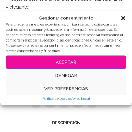
y elegante!
Gestionar consentimiento
Puedes consultar los ingredientes
aquí
.
Para ofrecer las mejores experiencias, utilizamos tecnologías como las
cookies para almacenar y/o acceder a la información del dispositivo. El
consentimiento de estas tecnologías nos permitirá procesar datos como el
AÑADIR AL CARRITO
comportamiento de navegación o las identificaciones únicas en este sitio.
No consentir o retirar el consentimiento, puede afectar negativamente a
ciertas características y funciones.
ACEPTAR
SKU:
3559
DENEGAR
Categoría:
Halloween
Etiquetas:
Galletas de Halloween
,
Galletas de mantequilla
,
VER PREFERENCIAS
Galletas Decoradas
,
Galletas personalizadas
Política de cookies
Aviso Legal
Compartir
DESCRIPCIÓN