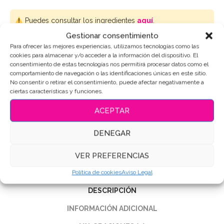
Puedes consultar los ingredientes
aquí
.
Gestionar consentimiento
Para ofrecer las mejores experiencias, utilizamos tecnologías como las
AÑADIR AL CARRITO
cookies para almacenar y/o acceder a la información del dispositivo. El
consentimiento de estas tecnologías nos permitirá procesar datos como el
comportamiento de navegación o las identificaciones únicas en este sitio.
No consentir o retirar el consentimiento, puede afectar negativamente a
ciertas características y funciones.
SKU:
5892
ACEPTAR
Categoría:
Halloween
Etiquetas:
Galletas de mantequilla
,
Galletas Decoradas
,
DENEGAR
Galletas halloween
,
Galletas personalizadas
VER PREFERENCIAS
Compartir
Política de cookies
Aviso Legal
DESCRIPCIÓN
INFORMACIÓN ADICIONAL