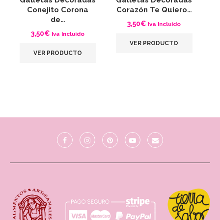
Conejito Corona
Corazón Te Quiero…
B
de…
3,50
€
Iva Incluido
3,50
€
Iva Incluido
VER PRODUCTO
VER PRODUCTO