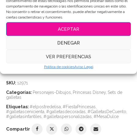
consentimiento de estas tecnologías nos permitirá procesar datos como el
Mantener cerradas, en un lugar fresco y seco (sin
comportamiento de navegación o las identificaciones únicas en este sitio.
nevera).
No consentir o retirar el consentimiento, puede afectar negativamente a
ciertas características y funciones.
Duración: hasta
2 meses
en perfectas condiciones.
ACEPTAR
Puedes consultar los ingredientes
aquí
.
DENEGAR
AÑADIR AL CARRITO
VER PREFERENCIAS
Política de cookies
Aviso Legal
SKU:
12971
Categorías:
Personajes-Dibujos
,
Princesas Disney
,
Sets de
galletas
Etiquetas:
#elpostredelisa
,
#FiestaPrincesas
,
#galletascenicienta
,
#galletasdecoradas
,
#GalletasDeCuento
,
#galletasinfantiles
,
#galletaspersonalizadas
,
#MesaDulce
Compartir