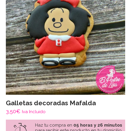
Galletas decoradas Mafalda
3,50
€
Iva Incluido
Haz tu compra en
05 horas y 26 minutos
para recibir este producto en tu domicilio