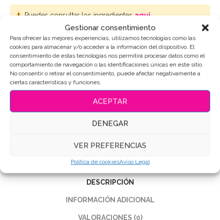
Puedes consultar los ingredientes
aquí
.
Gestionar consentimiento
Para ofrecer las mejores experiencias, utilizamos tecnologías como las
AÑADIR AL CARRITO
cookies para almacenar y/o acceder a la información del dispositivo. El
consentimiento de estas tecnologías nos permitirá procesar datos como el
comportamiento de navegación o las identificaciones únicas en este sitio.
No consentir o retirar el consentimiento, puede afectar negativamente a
ciertas características y funciones.
SKU:
5617
ACEPTAR
Categoría:
Personajes-Dibujos
Etiquetas:
Galletas de mantequilla
,
Galletas Decoradas
,
DENEGAR
Galletas personalizadas
VER PREFERENCIAS
Compartir
Política de cookies
Aviso Legal
DESCRIPCIÓN
INFORMACIÓN ADICIONAL
VALORACIONES (0)