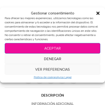
Gestionar consentimiento
Puedes consultar los ingredientes
aquí
.
Para ofrecer las mejores experiencias, utilizamos tecnologías como las
cookies para almacenar y/o acceder a la información del dispositivo. El
consentimiento de estas tecnologías nos permitirá procesar datos como el
AÑADIR AL CARRITO
comportamiento de navegación o las identificaciones únicas en este sitio.
No consentir o retirar el consentimiento, puede afectar negativamente a
ciertas características y funciones.
ACEPTAR
SKU:
4792
DENEGAR
Categoría:
Mundo de Fantasía
Etiquetas:
Galletas de mantequilla
,
Galletas Decoradas
,
VER PREFERENCIAS
Galletas personalizadas
Política de cookies
Aviso Legal
Compartir
DESCRIPCIÓN
INFORMACIÓN ADICIONAL