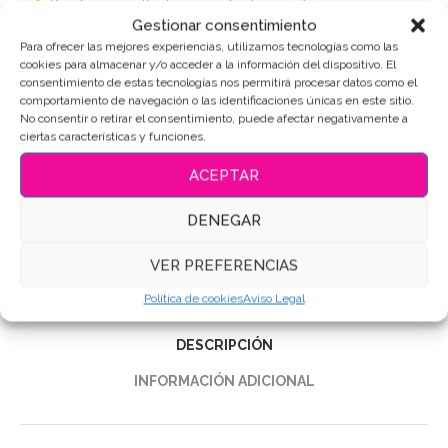
Puedes consultar los ingredientes
aquí
.
Gestionar consentimiento
Para ofrecer las mejores experiencias, utilizamos tecnologías como las
AÑADIR AL CARRITO
cookies para almacenar y/o acceder a la información del dispositivo. El
consentimiento de estas tecnologías nos permitirá procesar datos como el
comportamiento de navegación o las identificaciones únicas en este sitio.
No consentir o retirar el consentimiento, puede afectar negativamente a
ciertas características y funciones.
SKU:
6164
ACEPTAR
Categoría:
Dia de la Madre
DENEGAR
Etiquetas:
Galletas de mantequilla
,
Galletas Decoradas
,
GALLETAS DIA DE LA MADRE
,
Galletas personalizadas
VER PREFERENCIAS
Compartir
Política de cookies
Aviso Legal
DESCRIPCIÓN
INFORMACIÓN ADICIONAL