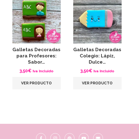
Galletas Decoradas
Galletas Decoradas
G
para Profesores:
Colegio: Lápiz,
Sabor…
Dulce…
3,50
€
3,50
€
Iva Incluido
Iva Incluido
VER PRODUCTO
VER PRODUCTO