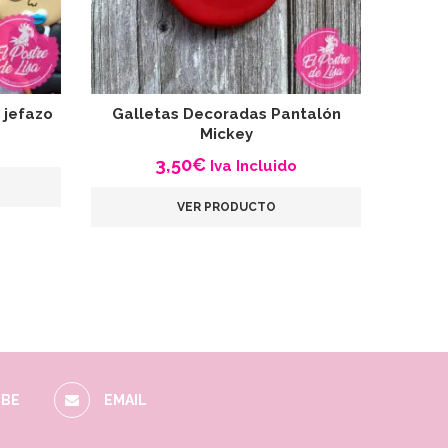
 jefazo
Galletas Decoradas Pantalón
Gallet
Mickey
3,50
€
Iva Incluido
VER PRODUCTO
BE
EMAIL