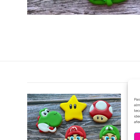
Par
alm
tec
ide
afe