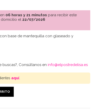
 en
06 horas y 21 minutos
para recibir este
 domicilio el
22/07/2026
 con base de mantequilla con glaseado y
ue buscas?, Consúltanos en
info@elpostredelisa.es
dientes
aquí
.
ARRITO