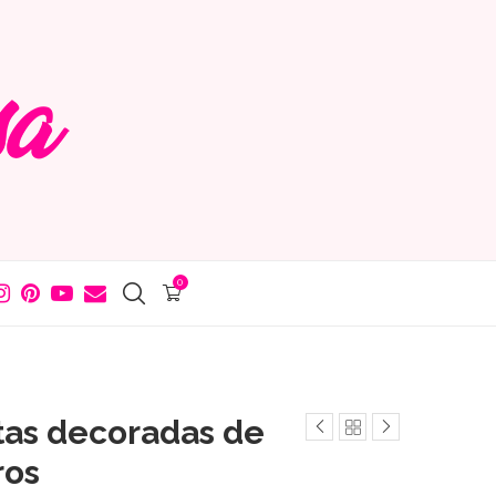
0
etas decoradas de
ros