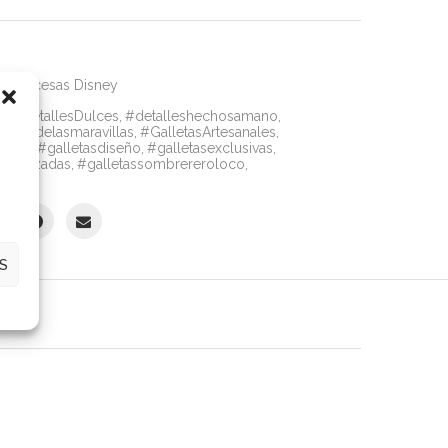
s
,
Princesas Disney
a
,
#DetallesDulces
,
#detalleshechosamano
,
elpaisdelasmaravillas
,
#GalletasArtesanales
,
radas
,
#galletasdiseño
,
#galletasexclusivas
,
sonalizadas
,
#galletassombrereroloco
,
S