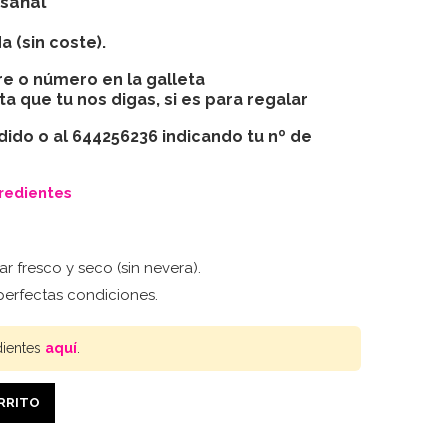
esanal
a (sin coste).
e o número en la galleta
ota que tu nos digas, si es para regalar
dido o al 644256236 indicando tu nº de
gredientes
r fresco y seco (sin nevera).
erfectas condiciones.
dientes
aquí
.
ARRITO