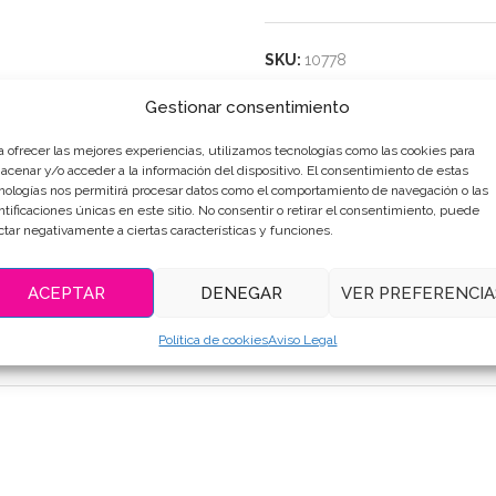
SKU:
10778
Categorías:
Personajes-Dibujo
Gestionar consentimiento
Etiquetas:
#cumpleañosfantasí
#elpostredelisa
,
#galletasalicen
a ofrecer las mejores experiencias, utilizamos tecnologías como las cookies para
#galletascuento
,
#galletasdeco
acenar y/o acceder a la información del dispositivo. El consentimiento de estas
#galletasinfantiles
,
#galletasper
nologías nos permitirá procesar datos como el comportamiento de navegación o las
#RegalosOriginales
ntificaciones únicas en este sitio. No consentir o retirar el consentimiento, puede
ctar negativamente a ciertas características y funciones.
Compartir
ACEPTAR
DENEGAR
VER PREFERENCIA
Política de cookies
Aviso Legal
DESCRIPCIÓN
INFORMACIÓN ADICIONAL