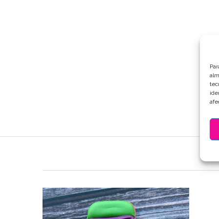
Par
alm
tec
ide
afe