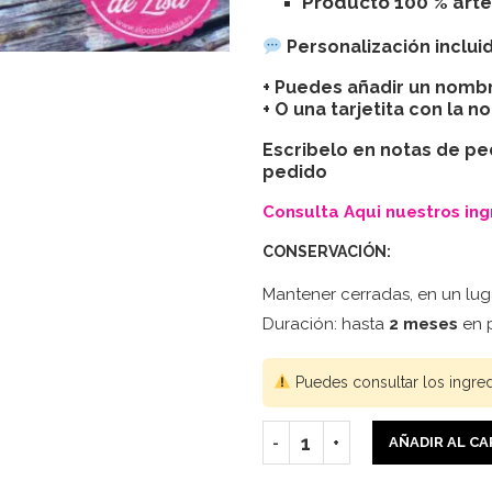
Producto 100 % art
Personalización incluid
+ Puedes añadir un nombr
+ O una tarjetita con la n
Escribelo en notas de pe
pedido
Consulta Aqui nuestros in
CONSERVACIÓN:
Mantener cerradas, en un luga
Duración: hasta
2 meses
en p
Puedes consultar los ingre
AÑADIR AL C