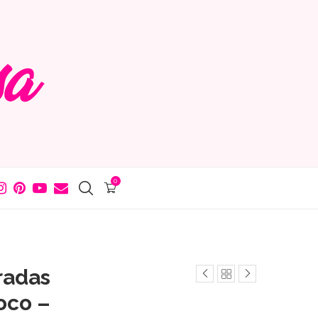
0
radas
oco –