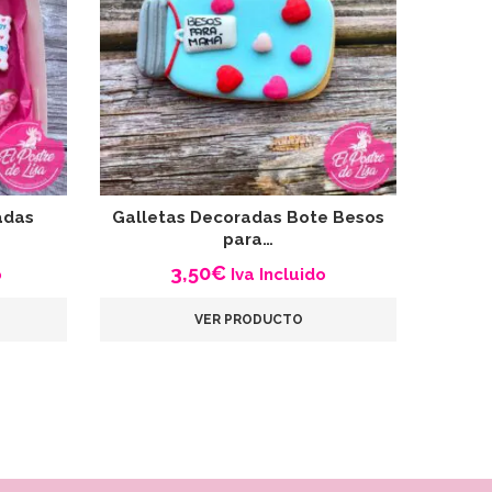
adas
Galletas Decoradas Bote Besos
Galle
para…
3,50
€
o
Iva Incluido
VER PRODUCTO