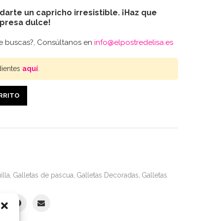
darte un capricho irresistible. ¡Haz que
presa dulce!
ue buscas?, Consúltanos en
info@elpostredelisa.es
dientes
aquí
.
ARRITO
illa
,
Galletas de pascua
,
Galletas Decoradas
,
Galletas