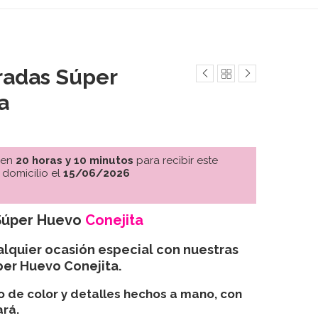
radas Súper
a
 en
20 horas y 10 minutos
para recibir este
 domicilio el
15/06/2026
Súper Huevo
Conejita
lquier ocasión especial con nuestras
per Huevo Conejita
.
o de color y detalles hechos a mano, con
rá.