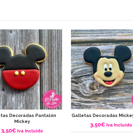
etas Decoradas Pantalón
Galletas Decoradas Micke
Mickey
3,50
€
Iva Incluido
3,50
€
Iva Incluido