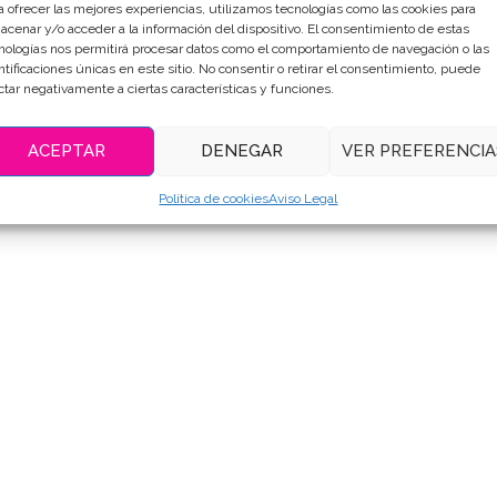
a ofrecer las mejores experiencias, utilizamos tecnologías como las cookies para
acenar y/o acceder a la información del dispositivo. El consentimiento de estas
nologías nos permitirá procesar datos como el comportamiento de navegación o las
DESCRIPCIÓN
INFORMACIÓN ADICIONAL
ntificaciones únicas en este sitio. No consentir o retirar el consentimiento, puede
ctar negativamente a ciertas características y funciones.
ACEPTAR
DENEGAR
VER PREFERENCIA
Política de cookies
Aviso Legal