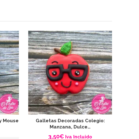
y Mouse
Galletas Decoradas Colegio:
Gall
Manzana, Dulce…
3,50
€
Iva Incluido