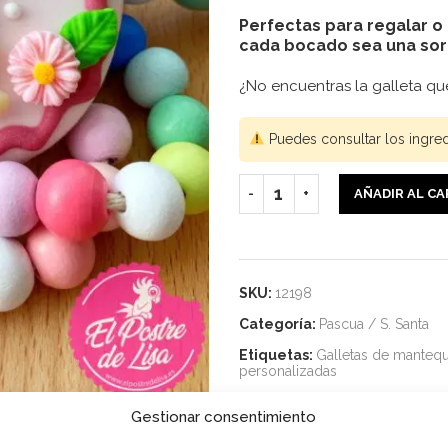
Perfectas para regalar o 
cada bocado sea una sor
¿No encuentras la galleta q
Puedes consultar los ingre
AÑADIR AL C
SKU:
12198
Categoría:
Pascua / S. Santa
Etiquetas:
Galletas de mantequ
personalizadas
Compartir
Gestionar consentimiento