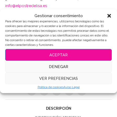
info@elpostredelisa.es
Gestionar consentimiento
Puedes consultar los ingredientes
aquí
.
Para ofrecer las mejores experiencias, utilizamos tecnologías como las
cookies para almacenar y/o acceder a la información del dispositivo. El
consentimiento de estas tecnologías nos permitirá procesar datos como el
AÑADIR AL CARRITO
comportamiento de navegación o las identificaciones únicas en este sitio.
No consentir o retirar el consentimiento, puede afectar negativamente a
ciertas características y funciones.
ACEPTAR
SKU:
10859
DENEGAR
Categoría:
Personajes-Dibujos
Etiquetas:
Galletas de mantequilla
,
Galletas Decoradas
,
VER PREFERENCIAS
Galletas Patrulla Canina
,
Galletas personalizadas
Política de cookies
Aviso Legal
Compartir
DESCRIPCIÓN