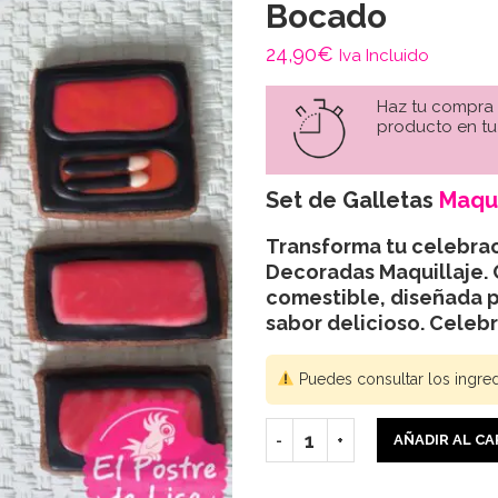
Bocado
24,90
€
Iva Incluido
Haz tu compra
producto en tu
Set de Galletas
Maqui
Transforma tu celebrac
Decoradas Maquillaje. 
comestible, diseñada p
sabor delicioso. Celeb
Puedes consultar los ingre
AÑADIR AL C