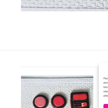
Par
alm
tec
ide
afe