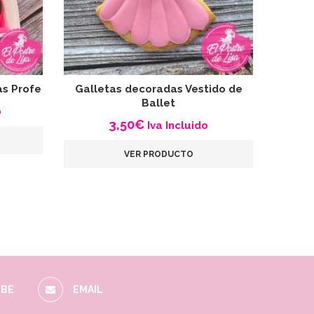
as Profe
Galletas decoradas Vestido de
Gall
Ballet
o
3,50
€
Iva Incluido
VER PRODUCTO
BE
EMAIL