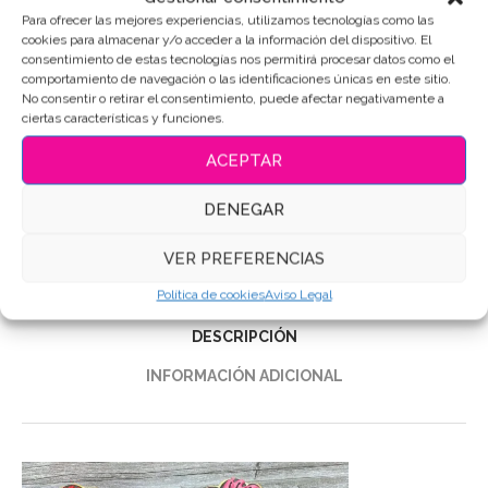
AÑADIR AL CARRITO
Para ofrecer las mejores experiencias, utilizamos tecnologías como las
cookies para almacenar y/o acceder a la información del dispositivo. El
consentimiento de estas tecnologías nos permitirá procesar datos como el
comportamiento de navegación o las identificaciones únicas en este sitio.
No consentir o retirar el consentimiento, puede afectar negativamente a
SKU:
4795
ciertas características y funciones.
Categorías:
Cumpleaños
,
Personajes-Dibujos
,
Sets de
ACEPTAR
galletas
Etiquetas:
Galletas de mantequilla
,
Galletas Decoradas
,
DENEGAR
Galletas personalizadas
VER PREFERENCIAS
Compartir
Política de cookies
Aviso Legal
DESCRIPCIÓN
INFORMACIÓN ADICIONAL