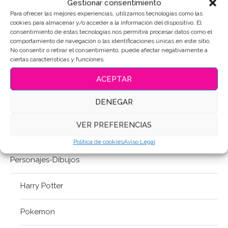
Gestionar consentimiento
Letra-Número
Para ofrecer las mejores experiencias, utilizamos tecnologías como las
cookies para almacenar y/o acceder a la información del dispositivo. El
Lisa©
consentimiento de estas tecnologías nos permitirá procesar datos como el
comportamiento de navegación o las identificaciones únicas en este sitio.
No consentir o retirar el consentimiento, puede afectar negativamente a
Mundo de Fantasía
ciertas características y funciones.
ACEPTAR
Música
DENEGAR
Navidad
VER PREFERENCIAS
Pascua / S. Santa
Política de cookies
Aviso Legal
Personajes-Dibujos
Harry Potter
Pokemon