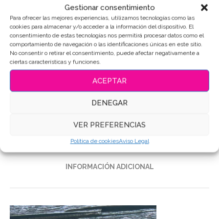
Gestionar consentimiento
Para ofrecer las mejores experiencias, utilizamos tecnologías como las
cookies para almacenar y/o acceder a la información del dispositivo. El
consentimiento de estas tecnologías nos permitirá procesar datos como el
SKU:
10207
comportamiento de navegación o las identificaciones únicas en este sitio.
No consentir o retirar el consentimiento, puede afectar negativamente a
Categoría:
Cáctus
ciertas características y funciones.
Etiquetas:
#AmantesDeLosCactus
,
#CactusFlakito
,
ACEPTAR
#DiseñoDeGalletas
,
#DulcesCreativos
,
#RegalosOriginales
,
#TiendaOnlineGalletas
,
Galletas de mantequilla
,
Galletas
Decoradas
,
Galletas personalizadas
DENEGAR
Compartir
VER PREFERENCIAS
Política de cookies
Aviso Legal
DESCRIPCIÓN
INFORMACIÓN ADICIONAL