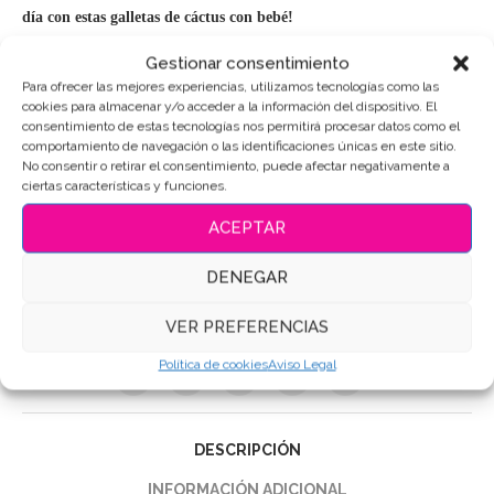
día con estas galletas de cáctus con bebé!
Gestionar consentimiento
Puedes consultar los ingredientes
aquí
.
Para ofrecer las mejores experiencias, utilizamos tecnologías como las
cookies para almacenar y/o acceder a la información del dispositivo. El
consentimiento de estas tecnologías nos permitirá procesar datos como el
AÑADIR AL CARRITO
comportamiento de navegación o las identificaciones únicas en este sitio.
No consentir o retirar el consentimiento, puede afectar negativamente a
ciertas características y funciones.
ACEPTAR
SKU:
3783
DENEGAR
Categorías:
Cáctus
,
Dia de la Madre
Etiquetas:
Galletas de mantequilla
,
Galletas Decoradas
,
VER PREFERENCIAS
Galletas decoradas Dia de la madre
,
Galletas personalizadas
Política de cookies
Aviso Legal
Compartir
DESCRIPCIÓN
INFORMACIÓN ADICIONAL