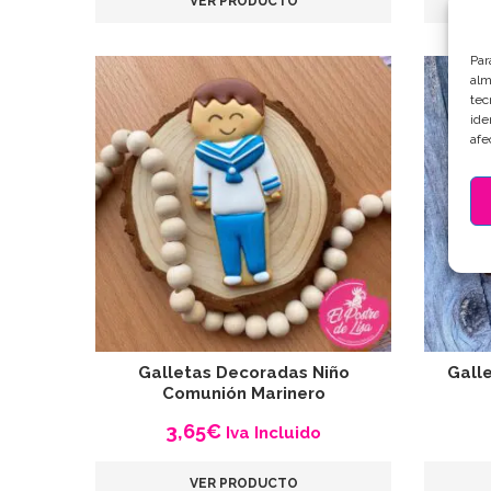
VER PRODUCTO
Par
alm
tec
ide
afe
Galletas Decoradas Niño
Gall
Comunión Marinero
3,65
€
Iva Incluido
VER PRODUCTO