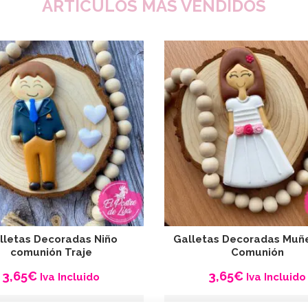
ARTÍCULOS MÁS VENDIDOS
lletas Decoradas Niño
Galletas Decoradas Muñ
comunión Traje
Comunión
3,65
€
3,65
€
Iva Incluido
Iva Incluido