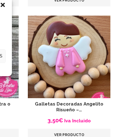
VER PRODUCTO
S
tra o
Galletas Decoradas Angelito
Risueño –…
3,50
€
Iva Incluido
VER PRODUCTO