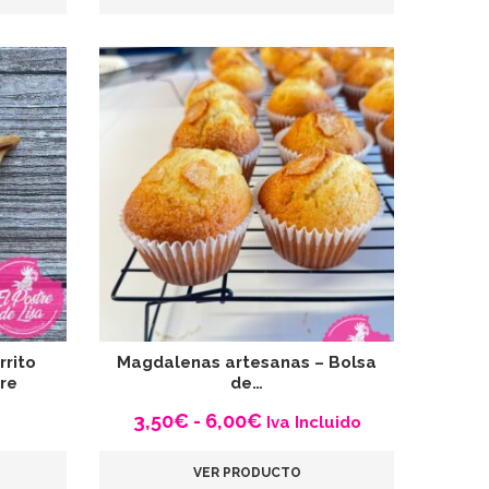
rito
Magdalenas artesanas – Bolsa
re
de…
Rango
3,50
€
-
6,00
€
Iva Incluido
de
VER PRODUCTO
precios: