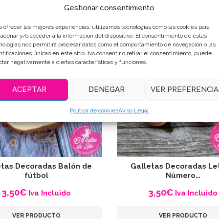
VER PRODUCTO
VER PRODUCTO
Gestionar consentimiento
a ofrecer las mejores experiencias, utilizamos tecnologías como las cookies para
acenar y/o acceder a la información del dispositivo. El consentimiento de estas
nologías nos permitirá procesar datos como el comportamiento de navegación o las
ntificaciones únicas en este sitio. No consentir o retirar el consentimiento, puede
ctar negativamente a ciertas características y funciones.
ACEPTAR
DENEGAR
VER PREFERENCIA
Política de cookies
Aviso Legal
etas Decoradas Balón de
Galletas Decoradas Le
fútbol
Número…
3,50
€
3,50
€
Iva Incluido
Iva Incluido
VER PRODUCTO
VER PRODUCTO