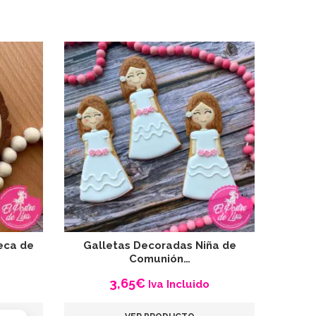
eca de
Galletas Decoradas Niña de
Comunión…
3,65
€
Iva Incluido