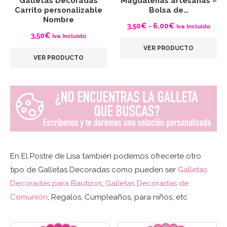
Galletas Decoradas
Magdalenas artesanas –
Carrito personalizable
Bolsa de…
Nombre
Rango
3,50
€
-
6,00
€
Iva Incluido
3,50
€
Iva Incluido
de
VER PRODUCTO
precios:
VER PRODUCTO
desde
3,50€
hasta
6,00€
En El Postre de Lisa también podemos ofrecerte otro
tipo de Galletas Decoradas como pueden ser
Galletas
Decoradas para Bautizos
,
Galletas Decoradas de
Comunión
, Regalos, Cumpleaños, para niños, etc