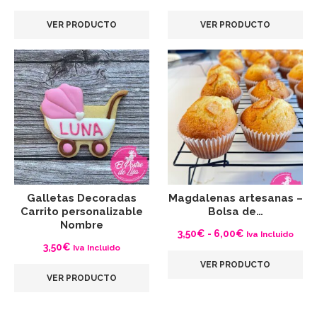
VER PRODUCTO
VER PRODUCTO
Galletas Decoradas
Magdalenas artesanas –
Carrito personalizable
Bolsa de…
Nombre
Rango
3,50
€
-
6,00
€
Iva Incluido
3,50
€
Iva Incluido
de
VER PRODUCTO
precios:
VER PRODUCTO
desde
3,50€
hasta