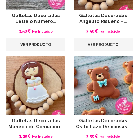
Galletas Decoradas
Galletas Decoradas
Letra o Número…
Angelito Risueño –…
3,50
€
3,50
€
Iva Incluido
Iva Incluido
VER PRODUCTO
VER PRODUCTO
Galletas Decoradas
Galletas Decoradas
Muñeca de Comunión…
Osito Lazo Deliciosas…
3,25
€
3,50
€
Iva Incluido
Iva Incluido