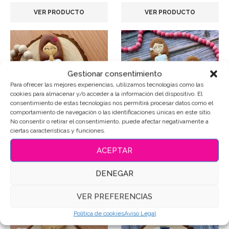
VER PRODUCTO
VER PRODUCTO
Gestionar consentimiento
Para ofrecer las mejores experiencias, utilizamos tecnologías como las
cookies para almacenar y/o acceder a la información del dispositivo. El
consentimiento de estas tecnologías nos permitirá procesar datos como el
comportamiento de navegación o las identificaciones únicas en este sitio.
No consentir o retirar el consentimiento, puede afectar negativamente a
ciertas características y funciones.
Galletas Decoradas
Galletas Decoradas
Muñeca de Comunión
Niña de Comunión…
ACEPTAR
3,65
€
3,65
€
Iva Incluido
Iva Incluido
DENEGAR
VER PRODUCTO
VER PRODUCTO
VER PREFERENCIAS
Política de cookies
Aviso Legal