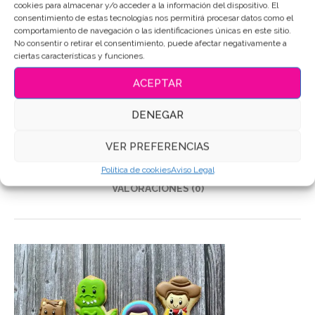
cookies para almacenar y/o acceder a la información del dispositivo. El
SKU:
5860
consentimiento de estas tecnologías nos permitirá procesar datos como el
Categorías:
Personajes-Dibujos
,
Sets de galletas
comportamiento de navegación o las identificaciones únicas en este sitio.
No consentir o retirar el consentimiento, puede afectar negativamente a
Etiquetas:
Galletas de mantequilla
,
Galletas Decoradas
,
ciertas características y funciones.
Galletas personalizadas
,
Galletas Toy Story
ACEPTAR
Compartir
DENEGAR
DESCRIPCIÓN
VER PREFERENCIAS
INFORMACIÓN ADICIONAL
Política de cookies
Aviso Legal
VALORACIONES (0)