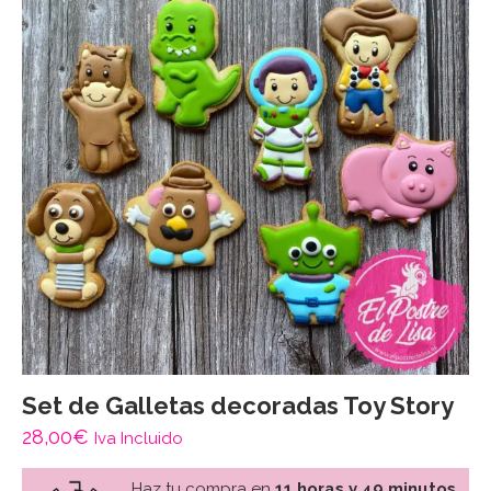
Set de Galletas decoradas Toy Story
28,00
€
Iva Incluido
Haz tu compra en
11 horas y 49 minutos