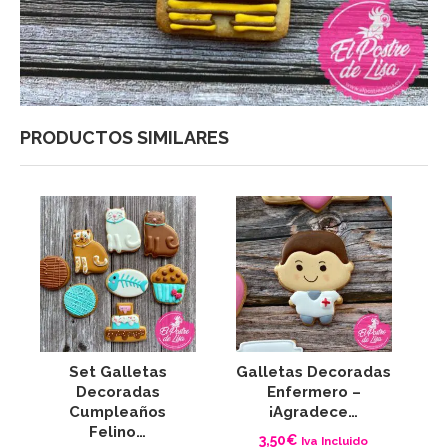
PRODUCTOS SIMILARES
Set Galletas
Galletas Decoradas
G
Decoradas
Enfermero –
C
Cumpleaños
¡Agradece…
Felino…
3,50
€
Iva Incluido