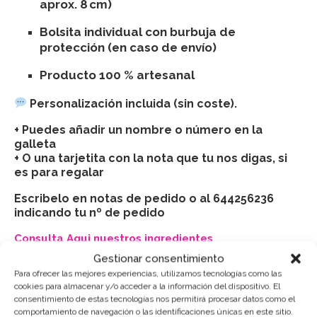
aprox. 8 cm)
Bolsita individual con burbuja de
protección (en caso de envío)
Producto 100 % artesanal
Personalización incluida (sin coste).
+ Puedes añadir un nombre o número en la
galleta
+ O una tarjetita con la nota que tu nos digas, si
es para regalar
Escribelo en notas de pedido o al 644256236
indicando tu nº de pedido
Consulta Aqui nuestros ingredientes
Gestionar consentimiento
CONSERVACIÓN:
Para ofrecer las mejores experiencias, utilizamos tecnologías como las
cookies para almacenar y/o acceder a la información del dispositivo. El
Mantener cerradas, en un lugar fresco y seco (sin
consentimiento de estas tecnologías nos permitirá procesar datos como el
nevera).
comportamiento de navegación o las identificaciones únicas en este sitio.