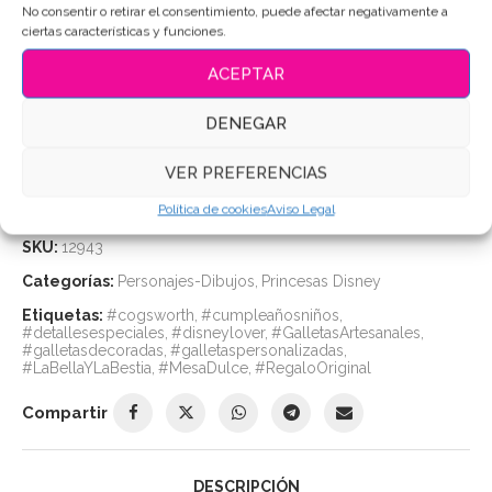
No consentir o retirar el consentimiento, puede afectar negativamente a
Duración: hasta
2 meses
en perfectas condiciones.
ciertas características y funciones.
ACEPTAR
Puedes consultar los ingredientes
aquí
.
DENEGAR
AÑADIR AL CARRITO
VER PREFERENCIAS
Política de cookies
Aviso Legal
SKU:
12943
Categorías:
Personajes-Dibujos
,
Princesas Disney
Etiquetas:
#cogsworth
,
#cumpleañosniños
,
#detallesespeciales
,
#disneylover
,
#GalletasArtesanales
,
#galletasdecoradas
,
#galletaspersonalizadas
,
#LaBellaYLaBestia
,
#MesaDulce
,
#RegaloOriginal
Compartir
DESCRIPCIÓN