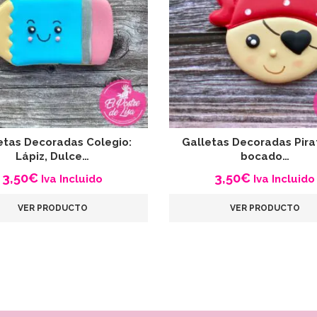
etas Decoradas Colegio:
Galletas Decoradas Pira
Lápiz, Dulce…
bocado…
3,50
€
3,50
€
Iva Incluido
Iva Incluido
VER PRODUCTO
VER PRODUCTO