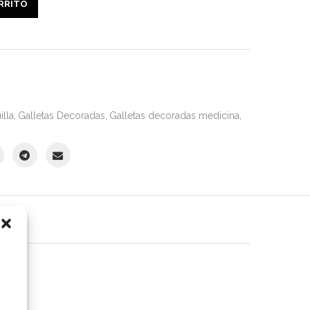
ARRITO
illa
,
Galletas Decoradas
,
Galletas decoradas medicina
,