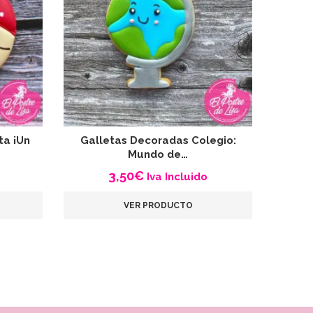
ta ¡Un
Galletas Decoradas Colegio:
Ga
Mundo de…
3,50
€
Iva Incluido
VER PRODUCTO