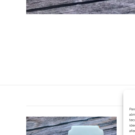
Par
alm
tec
ide
afe