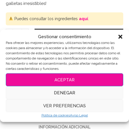
galletas irresistibles!
Puedes consultar los ingredientes
aquí
.
AÑADIR AL CARRITO
Gestionar consentimiento
Para ofrecer las mejores experiencias, utilizamos tecnologías como las
cookies para almacenar y/o acceder a la información del dispositivo. El
consentimiento de estas tecnologías nos permitirá procesar datos como el
comportamiento de navegación o las identificaciones únicas en este sitio.
SKU:
5521
No consentir o retirar el consentimiento, puede afectar negativamente a
ciertas características y funciones.
Categorías:
Personajes-Dibujos
,
Pokemon
,
Videojuegos
ACEPTAR
Etiquetas:
Galletas de mantequilla
,
Galletas Decoradas
,
Galletas personalizadas
DENEGAR
Compartir
VER PREFERENCIAS
Política de cookies
Aviso Legal
DESCRIPCIÓN
INFORMACIÓN ADICIONAL