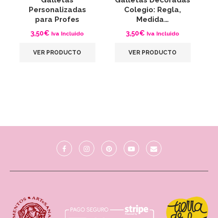
Galletas
Galletas Decoradas
G
Personalizadas
Colegio: Regla,
A
para Profes
Medida…
3,50
€
3,50
€
Iva Incluido
Iva Incluido
VER PRODUCTO
VER PRODUCTO