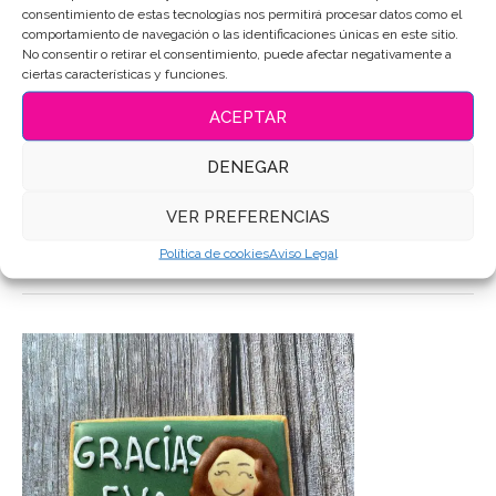
consentimiento de estas tecnologías nos permitirá procesar datos como el
Categoría:
Colegio-Profes
comportamiento de navegación o las identificaciones únicas en este sitio.
Etiquetas:
Galletas de mantequilla
,
Galletas Decoradas
,
No consentir o retirar el consentimiento, puede afectar negativamente a
Galletas decoradas colegio
,
Galletas decoradas para
ciertas características y funciones.
profesores
,
Galletas personalizadas
ACEPTAR
Compartir
DENEGAR
DESCRIPCIÓN
VER PREFERENCIAS
INFORMACIÓN ADICIONAL
Política de cookies
Aviso Legal