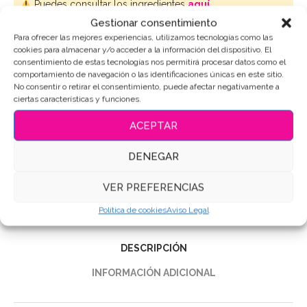
Puedes consultar los ingredientes
aquí
.
Gestionar consentimiento
Para ofrecer las mejores experiencias, utilizamos tecnologías como las
AÑADIR AL CARRITO
cookies para almacenar y/o acceder a la información del dispositivo. El
consentimiento de estas tecnologías nos permitirá procesar datos como el
comportamiento de navegación o las identificaciones únicas en este sitio.
No consentir o retirar el consentimiento, puede afectar negativamente a
ciertas características y funciones.
SKU:
10869
ACEPTAR
Categorías:
Sets de galletas
,
Personajes-Dibujos
,
Pokemon
,
Videojuegos
DENEGAR
Etiquetas:
Galletas de mantequilla
,
Galletas de pokemon
,
Galletas Decoradas
,
Galletas personalizadas
VER PREFERENCIAS
Compartir
Política de cookies
Aviso Legal
DESCRIPCIÓN
INFORMACIÓN ADICIONAL