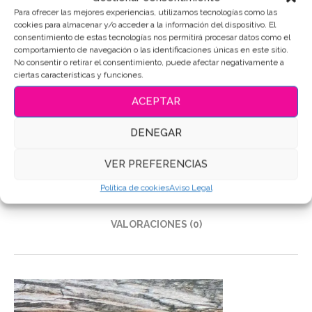
Para ofrecer las mejores experiencias, utilizamos tecnologías como las
cookies para almacenar y/o acceder a la información del dispositivo. El
consentimiento de estas tecnologías nos permitirá procesar datos como el
SKU:
5788
comportamiento de navegación o las identificaciones únicas en este sitio.
No consentir o retirar el consentimiento, puede afectar negativamente a
Categoría:
Cumpleaños
ciertas características y funciones.
Etiquetas:
Galletas de mantequilla
,
Galletas Decoradas
,
Galletas personalizadas
ACEPTAR
Compartir
DENEGAR
VER PREFERENCIAS
DESCRIPCIÓN
Política de cookies
Aviso Legal
INFORMACIÓN ADICIONAL
VALORACIONES (0)