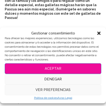
con la familia y los amigos o para regalar como un
detalle especial, estas galletas mágicas harán que la
Pascua sea aún más especial. ¡Sumérgete en sabores
dulces y momentos mágicos con este set de galletas de
Pascua!
Gestionar consentimiento
Para ofrecer las mejores experiencias, utilizamos tecnologías como las
Puedes consultar los ingredientes
aquí
.
cookies para almacenar y/o acceder a la información del dispositivo. El
consentimiento de estas tecnologías nos permitirá procesar datos como el
comportamiento de navegación o las identificaciones únicas en este sitio.
AÑADIR AL CARRITO
No consentir o retirar el consentimiento, puede afectar negativamente a
ciertas características y funciones.
ACEPTAR
SKU:
7155
DENEGAR
Categorías:
Pascua / S. Santa
,
Sets de galletas
VER PREFERENCIAS
Etiquetas:
#AlegríaDeLaTemporada
,
#DeliciasFestivas
,
#GalletaFestiva
,
#Pascua
,
#SetDeGalletasDecoradas
,
Galletas
Política de cookies
Aviso Legal
de mantequilla
,
Galletas de pascua
,
Galletas Decoradas
,
Galletas personalizadas