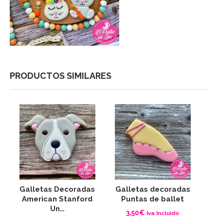
PRODUCTOS SIMILARES
Galletas Decoradas
Galletas decoradas
G
American Stanford
Puntas de ballet
Un…
3,50
€
Iva Incluido